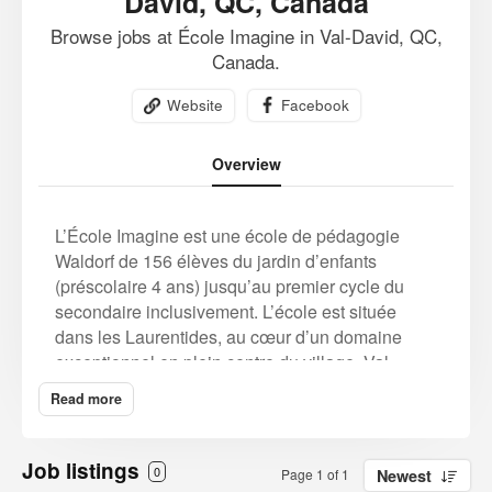
David, QC, Canada
Browse jobs at École Imagine in Val-David, QC,
Canada.
Website
Facebook
Overview
L’École Imagine est une école de pédagogie
Waldorf de 156 élèves du jardin d’enfants
(préscolaire 4 ans) jusqu’au premier cycle du
secondaire inclusivement. L’école est située
dans les Laurentides, au cœur d’un domaine
exceptionnel en plein centre du village. Val-
David est reconnu pour sa qualité de vie, la
Read more
nature magnifique qui l’entoure, sa communauté
forte et sa vie culturelle riche.
Job listings
0
Page 1 of 1
Newest
L’École Imagine, membre associé de l’AWSNA