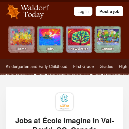
Waldorf Teachers.com - Waldorf Employment in Waldorf Schools
Log in
Post a job
Kindergarten and Early Childhood
First Grade
Grades
High 
Jobs at École Imagine in Val-