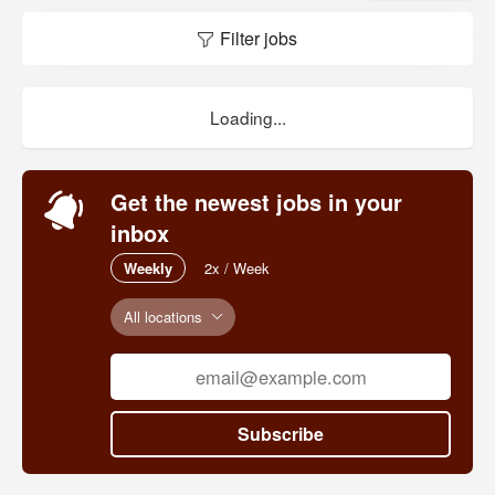
(Association of Waldorf Schools of North
Filter jobs
America) et de WECAN (Waldorf Early
Childhood Association of North America), met
l’accent sur ses deux programmes phares
« Nature - Plein air » et « Arts – Musique ».
Loading...
Get the newest jobs in your
inbox
Weekly
2x / Week
All locations
Subscribe