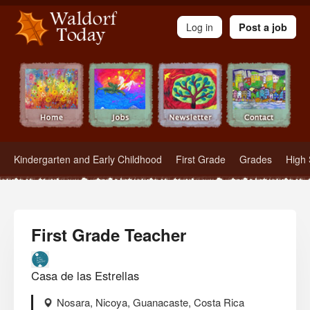
Waldorf Teachers.com - Waldorf Employment in Waldorf Schools
Log in
Post a job
Kindergarten and Early Childhood
First Grade
Grades
High 
First Grade Teacher
Casa de las Estrellas
Nosara, Nicoya, Guanacaste, Costa Rica